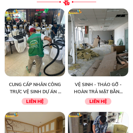
CUNG CẤP NHÂN CÔNG
VỆ SINH - THÁO GỠ -
TRỰC VỆ SINH DỰ ÁN -
HOÀN TRẢ MẶT BẰNG
TIỆC TẤT NIÊN - TIỆC
KINH DOANH - VĂN
LIÊN HỆ
LIÊN HỆ
CƯỚI - HỘI NGHỊ
PHÒNG