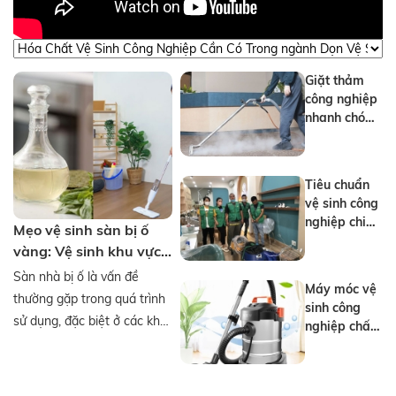
dịch vụ vệ
sinh công
nghiệp nhà
xưởng
Giặt thảm
công nghiệp
nhanh chóng
uy tín tại
TPHCM
Tiêu chuẩn
vệ sinh công
nghiệp chi
Mẹo vệ sinh sàn bị ố
tiết chất
vàng: Vệ sinh khu vực
lượng
sinh hoạt trong gia
Sàn nhà bị ố là vấn đề
Máy móc vệ
đình
thường gặp trong quá trình
sinh công
sử dụng, đặc biệt ở các khu
nghiệp chất
vực như nhà bếp, phòng
lượng phổ
biến nhất
tắm hay nơi có độ ẩm cao.
hiện nay
Những vết ố không chỉ làm