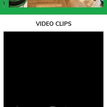
VIDEO CLIPS
Vệ sinh lồng
chim và khu
vực nuôi
chim: chìa
khoá và sức
khoẻ của
Tầm quan
chim cảnh
trọng của