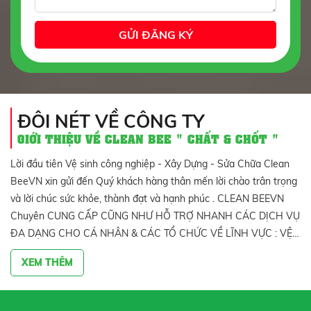
ĐÔI NÉT VỀ CÔNG TY
GIỚI THIỆU VỀ CLEAN BEE " CHẤT & CHỐT "
Lời đầu tiên Vệ sinh công nghiệp - Xây Dựng - Sửa Chữa Clean
BeeVN xin gửi đến Quý khách hàng thân mến lời chào trân trọng
và lời chúc sức khỏe, thành đạt và hạnh phúc . CLEAN BEEVN
Chuyên CUNG CẤP CŨNG NHƯ HỖ TRỢ NHANH CÁC DỊCH VỤ
ĐA DẠNG CHO CÁ NHÂN & CÁC TỔ CHỨC VỀ LĨNH VỰC : VỆ
SINH CÔNG NGHIỆP -VỆ SINH NHÀ CỬA , BIỆT THỰ - VĂN
XEM THÊM
PHÒNG - NHÀ XƯỞNG - CŨNG NHƯ BẢO TRÌ - BẢO DƯỠNG -
SỮA CHỬA , NHÀ RIÊNG - NHÀ XƯỞNG - VĂN PHÒNG .