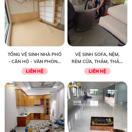
TỔNG VỆ SINH NHÀ PHỐ
VỆ SINH SOFA, NỆM,
- CĂN HỘ - VĂN PHÒNG
RÈM CỬA, THẢM, THẢM
ĐỊNH KÌ
TRANG TRÍ VĂN PHÒNG
LIÊN HỆ
LIÊN HỆ
- NHÀ PHỐ