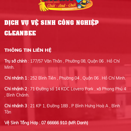
DỊCH VỤ VỆ SINH CÔNG NGHIỆP
CLEANBEE
THÔNG TIN LIÊN HỆ
Trụ sở chính
: 177/57 Văn Thân , Phường 08, Quận 06 . Hồ Chí
Minh.
Chi nhánh 1
: 252 Bình Tiên , Phường 04 , Quận 06 . Hồ Chí Minh.
Chi nhánh 2
: 71 Đường số 14 KDC Lovera Park , xã Phong Phú 4
, Bình Chánh.
Chi nhánh 3
: 21 KP 1, Đường 18B , P Bình Hưng Hoà A , Bình
Tân
Vệ Sinh Tổng Hơp : 07 66666 910 (MR Danh)