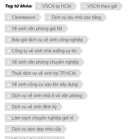
mất đi vẻ đẹp của ngôi nhà
Tag từ khóa:
VSCN tp HCM
VSCN theo giờ
mà còn gây khó chịu cho
Cleanbeevn
Dịch vụ lau nhà cao tầng
gia chủ. Dưới đây là một số
mẹo hiệu quả giúp bạn xử lý
Vệ sinh văn phòng giá tốt
vấn đề này.
Báo giá dịch vụ vệ sinh công nghiệp
Công ty vệ sinh nhà xưởng uy tín
Vệ sinh văn phòng chuyên nghiệp
Thuê dịch vụ vệ sinh tại TP.HCM
Vệ sinh công cụ sau khi xây dựng
Dịch vụ vệ sinh nhà ở và văn phòng
Dịch vụ vệ sinh định kỳ
Làm sạch chuyên nghiệp giá rẻ
Dịch vụ dọn dẹp nhà cửa