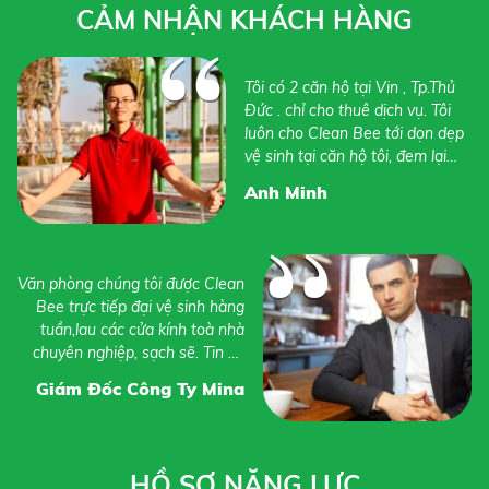
CẢM NHẬN KHÁCH HÀNG
Tôi có 2 căn hộ tại Vin , Tp.Thủ
Đức . chỉ cho thuê dịch vụ. Tôi
luôn cho Clean Bee tới dọn dẹp
vệ sinh tại căn hộ tôi, đem lại
không gian sạch sẽ nhất cho
Anh Minh
khách hàng khi thuê nhà của tôi
Văn phòng chúng tôi được Clean
Bee trực tiếp đại vệ sinh hàng
tuần,lau các cửa kính toà nhà
chuyên nghiệp, sạch sẽ. Tin sẽ
tin dùng dịch vụ tại Clean Bee
Giám Đốc Công Ty Mina
HỒ SƠ NĂNG LỰC