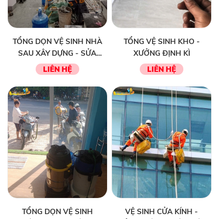
TỔNG DỌN VỆ SINH NHÀ
TỔNG VỆ SINH KHO -
SAU XÂY DỰNG - SỬA
XƯỞNG ĐỊNH KÌ
CHỮA
LIÊN HỆ
LIÊN HỆ
TỔNG DỌN VỆ SINH
VỆ SINH CỬA KÍNH -